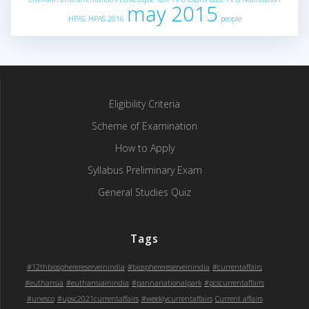
may 2015
HPAS
HPAS 2016
people
Eligibility Criteria
Scheme of Examination
How to Apply
Syllabus Preliminary Exam
General Studies Quiz
Tags
#12thbiospherereserveinindia
#biospherereserveinindia
#currentaffairs
#euthansia
#euthansiainindia
#pannanationalpark
#pcscurrentaffairs
#unesco
#upsc2021currentaffairs
#weeklycurrentaffairs
Current affairs