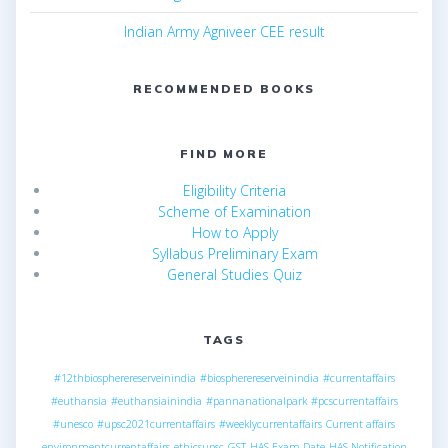
Indian Army Agniveer CEE result
RECOMMENDED BOOKS
FIND MORE
Eligibility Criteria
Scheme of Examination
How to Apply
Syllabus Preliminary Exam
General Studies Quiz
TAGS
#12thbiospherereserveinindia
#biospherereserveinindia
#currentaffairs
#euthansia
#euthansiainindia
#pannanationalpark
#pcscurrentaffairs
#unesco
#upsc2021currentaffairs
#weeklycurrentaffairs
Current affairs
environmentcurrentaffairs
ethicsupsc
GST
HAS Exam Date
HAS Notification