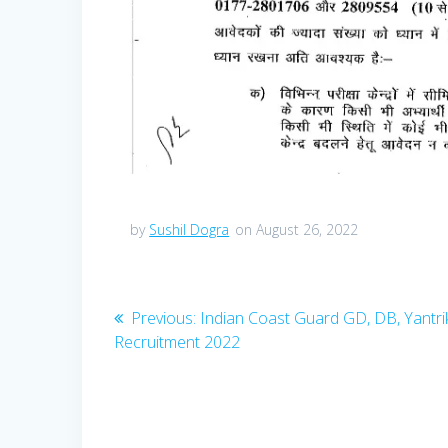
by
Sushil Dogra
on August 26, 2022
Post
Previous
Previous:
Indian Coast Guard GD, DB, Yantri
post:
Recruitment 2022
navigation