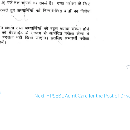
k
Next
Next:
HPSEBL Admit Card for the Post of Driv
post: