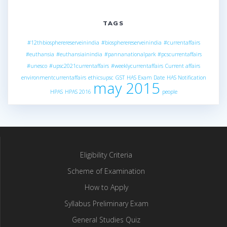
TAGS
#12thbiospherereserveinindia
#biospherereserveinindia
#currentaffairs
#euthansia
#euthansiainindia
#pannanationalpark
#pcscurrentaffairs
#unesco
#upsc2021currentaffairs
#weeklycurrentaffairs
Current affairs
environmentcurrentaffairs
ethicsupsc
GST
HAS Exam Date
HAS Notification
may 2015
HPAS
HPAS 2016
people
Eligibility Criteria
Scheme of Examination
How to Apply
Syllabus Preliminary Exam
General Studies Quiz