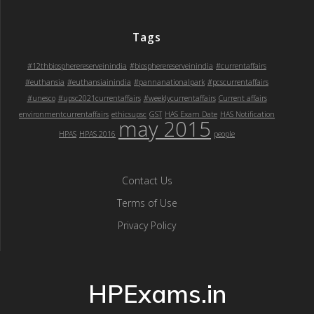
Tags
#12thbiospherereserveinindia
#biospherereserveinindia
#currentaffairs
#euthansia
#euthansiainindia
#pannanationalpark
#pcscurrentaffairs
#unesco
#upsc2021currentaffairs
#weeklycurrentaffairs
Current affairs
environmentcurrentaffairs
ethicsupsc
GST
HAS Exam Date
HAS Notification
may 2015
HPAS
HPAS 2016
people
Contact Us
Terms of Use
Privacy Policy
HPExams.in