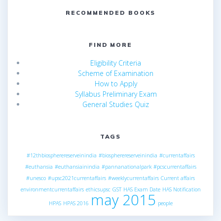
RECOMMENDED BOOKS
FIND MORE
Eligibility Criteria
Scheme of Examination
How to Apply
Syllabus Preliminary Exam
General Studies Quiz
TAGS
#12thbiospherereserveinindia
#biospherereserveinindia
#currentaffairs
#euthansia
#euthansiainindia
#pannanationalpark
#pcscurrentaffairs
#unesco
#upsc2021currentaffairs
#weeklycurrentaffairs
Current affairs
environmentcurrentaffairs
ethicsupsc
GST
HAS Exam Date
HAS Notification
may 2015
HPAS
HPAS 2016
people