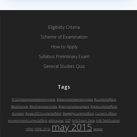
Eligibility Criteria
Scheme of Examination
How to Apply
Syllabus Preliminary Exam
General Studies Quiz
Tags
#12thbiospherereserveinindia
#biospherereserveinindia
#currentaffairs
#euthansia
#euthansiainindia
#pannanationalpark
#pcscurrentaffairs
#unesco
#upsc2021currentaffairs
#weeklycurrentaffairs
Current affairs
environmentcurrentaffairs
ethicsupsc
GST
HAS Exam Date
HAS Notification
may 2015
HPAS
HPAS 2016
people