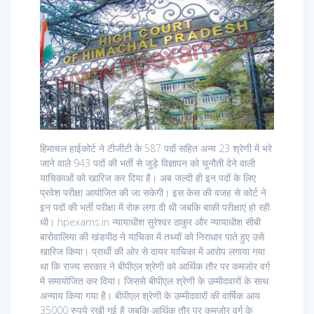
हिमाचल हाईकोर्ट ने टीजीटी के 587 पदों सहित अन्य 23 श्रेणी में भरे
जाने वाले 943 पदों की भर्ती से जुड़े विज्ञापन को चुनौती देने वाली
याचिकाओं को खारिज कर दिया है। अब जल्दी ही इन पदों के लिए
प्रवेश परीक्षा आयोजित की जा सकेगी। इस केस की वजह से कोर्ट ने
इन पदों की भर्ती परीक्षा में रोक लगा दी थी जबकि बाकी परीक्षाएं हो रही
थी। hpexams.in न्यायाधीश सुरेश्वर ठाकुर और न्यायाधीश सीबी
बारोवालिया की खंडपीठ ने याचिका में तथ्यों को निराधार पाते हुए उसे
खारिज किया। प्रार्थी की ओर से दायर याचिका में आरोप लगाया गया
था कि राज्य सरकार ने बीपीएल श्रेणी को आर्थिक तौर पर कमजोर वर्ग
में समायोजित कर दिया। जिससे बीपीएल श्रेणी के उम्मीदवारों के साथ
अन्याय किया गया है। बीपीएल श्रेणी के उम्मीदवारों की वार्षिक आय
35000 रुपये रखी गई है जबकि आर्थिक तौर पर कमजोर वर्ग के