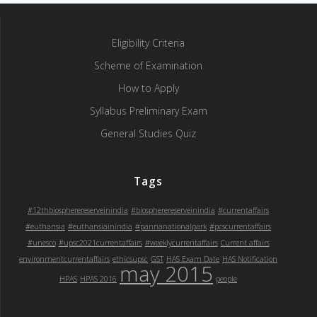
Eligibility Criteria
Scheme of Examination
How to Apply
Syllabus Preliminary Exam
General Studies Quiz
Tags
#12thbiospherereserveinindia
#biospherereserveinindia
#currentaffairs
#euthansia
#euthansiainindia
#pannanationalpark
#pcscurrentaffairs
#unesco
#upsc2021currentaffairs
#weeklycurrentaffairs
Current affairs
environmentcurrentaffairs
ethicsupsc
GST
HAS Exam Date
HAS Notification
may 2015
HPAS
HPAS 2016
people