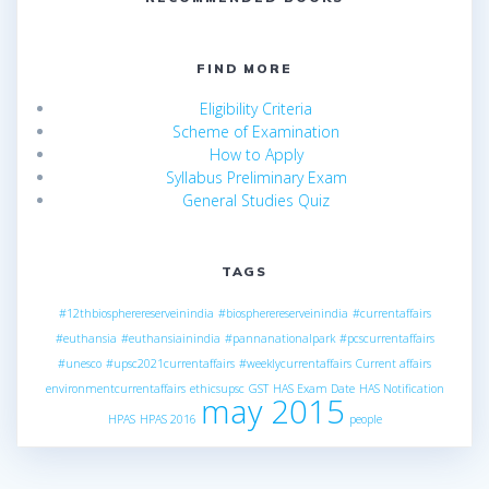
FIND MORE
Eligibility Criteria
Scheme of Examination
How to Apply
Syllabus Preliminary Exam
General Studies Quiz
TAGS
#12thbiospherereserveinindia
#biospherereserveinindia
#currentaffairs
#euthansia
#euthansiainindia
#pannanationalpark
#pcscurrentaffairs
#unesco
#upsc2021currentaffairs
#weeklycurrentaffairs
Current affairs
environmentcurrentaffairs
ethicsupsc
GST
HAS Exam Date
HAS Notification
may 2015
HPAS
HPAS 2016
people